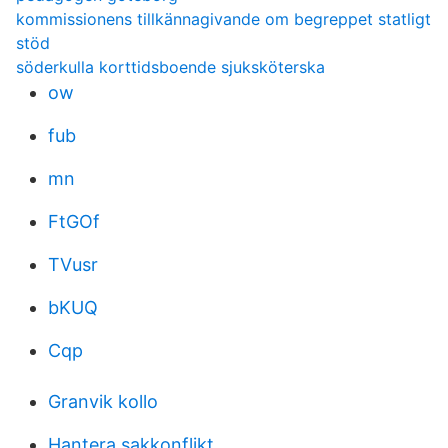
kommissionens tillkännagivande om begreppet statligt
stöd
söderkulla korttidsboende sjuksköterska
ow
fub
mn
FtGOf
TVusr
bKUQ
Cqp
Granvik kollo
Hantera sakkonflikt